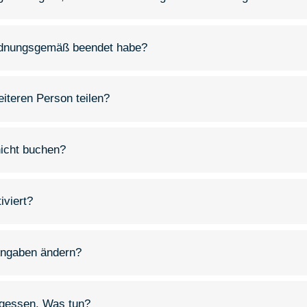
ordnungsgemäß beendet habe?
eiteren Person teilen?
nicht buchen?
iviert?
Angaben ändern?
rgessen. Was tun?