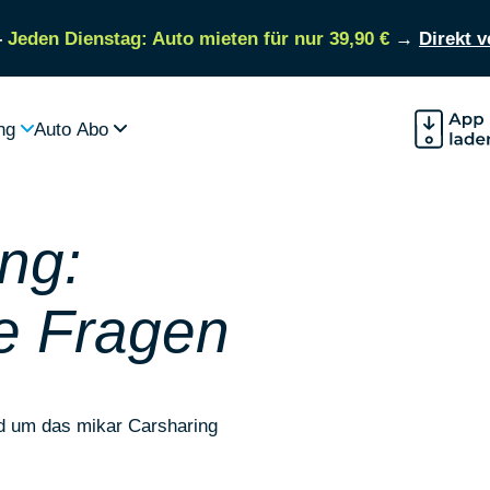
–
Jeden Dienstag: Auto mieten für nur 39,90 €
→
Direkt 
ng
Auto Abo
ng:
te Fragen
nd um das mikar Carsharing